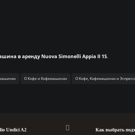
шина в аренду Nuova Simonelli Appia II 1S
.
емашинах
О Кофе и Кофемашинах
О Кофе, Кофемашинах и Эспрес
io Undici A2
Как выбрать под