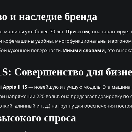
о и наследие бренда
со-машины уже более 70 лет.
При этом,
она гарантирует
Эти кофемашины удобны, многофункциональны и эргоно
бой кухонной поверхности.
Иными словами,
это высок
 1S: Совершенство для бизн
 Appia II 1S
— новейшую и лучшую модель! Эта машина за
при напряжении 220 вольт, она предлагает дозировку п
ткий, длинный и т. д.) на группу для обеспечения посто
высокого спроса