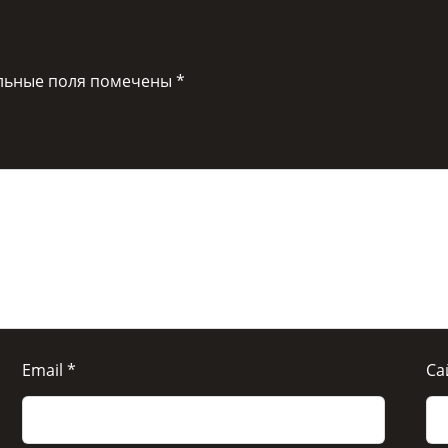
льные поля помечены
*
Email
*
Са