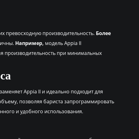
 их превосходную производительность.
Более
мичны.
Например,
модель Appia II
ая производительность при минимальных
еса
меняет Appia II и идеально подходит для
о объему, позволяя бариста запрограммировать
янного и удобного использования.