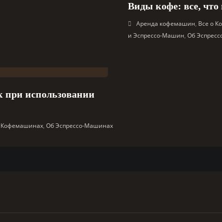
Виды кофе: все, что
Аренда кофемашин
,
Все о 
и Эспрессо-Машин
,
Об Эспрес
к при использовании
и Кофемашинах
,
Об Эспрессо-Машинах