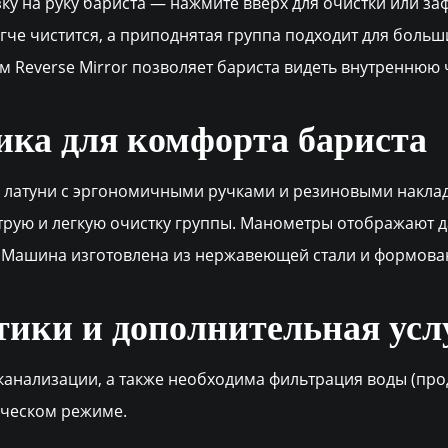
зку на руку бариста — нажмите вверх для очистки или з
гче чистится, а приподнятая группа подходит для боль
м Reverse Mirror позволяет бариста видеть внутреннюю
ка для комфорта бариста
латуни с эргономичными ручками и резиновыми накладк
рую и легкую очистку группы. Манометры отображают да
Машина изготовлена из нержавеющей стали и формован
тики и дополнительная усл
канализации, а также необходима фильтрация воды (прод
тическом режиме.