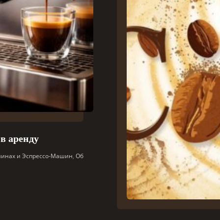
в аренду
шинах и Эспрессо-Машин
,
Об