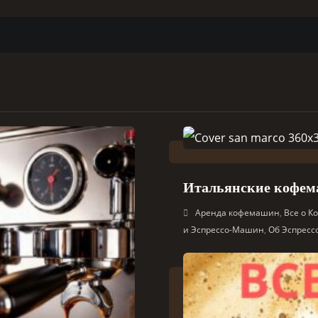
Итальянские кофем
Аренда кофемашин
,
Все о 
и Эспрессо-Машин
,
Об Эспрес