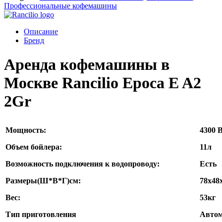
Профессиональные кофемашины
Описание
Бренд
Аренда кофемашины в
Москве Rancilio Epoca E A2
2Gr
Мощность:
4300 
Объем бойлера:
11л
Возможность подключения к водопроводу:
Есть
Размеры(Ш*В*Г)см:
78x48
Вес:
53кг
Тип приготовления
Автом