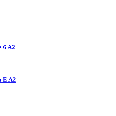
e 6 A2
a E A2