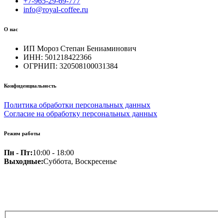
+7-965-29-69-777
info@royal-coffee.ru
О нас
ИП Мороз Степан Бениаминович
ИНН: 501218422366
ОГРНИП: 320508100031384
Конфиденциальность
Политика обработки персональных данных
Согласие на обработку персональных данных
Режим работы
Пн - Пт:
10:00 - 18:00
Выходные:
Суббота, Воскресенье
Копирайт © 2020 Royal-Coffee.ru. Все права защищены.