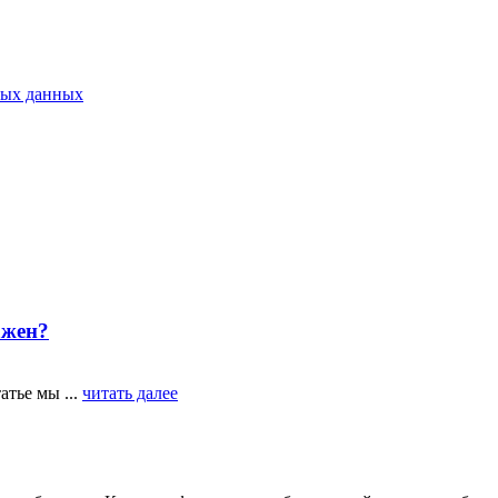
ных данных
ажен?
атье мы ...
читать далее