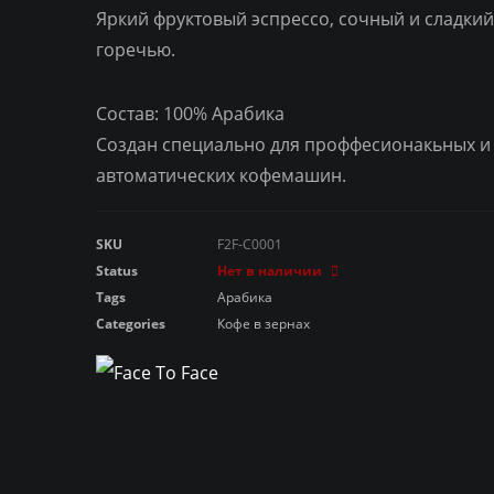
Яркий фруктовый эспрессо, сочный и сладкий
горечью.
Состав: 100% Арабика
Создан специально для проффесионакьных и
автоматических кофемашин.
SKU
F2F-C0001
Status
Нет в наличии
Tags
Арабика
Categories
Кофе в зернах