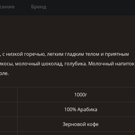
сание
Бренд
, с низкой горечью, легким гладким телом и приятным
рикосы, молочный шоколад, голубика. Молочный напиток
юле.
1000г
100% Арабика
Зерновой кофе