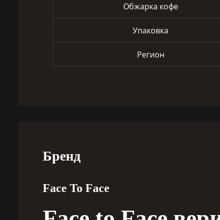
Обжарка кофе
Упаковка
Регион
Бренд
Face To Face
Face to Face вери