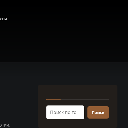
кты
Поиск
отки.